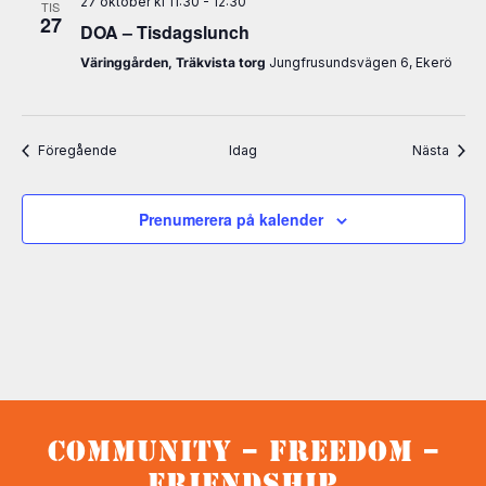
27 oktober kl 11:30
-
12:30
TIS
27
DOA – Tisdagslunch
Väringgården, Träkvista torg
Jungfrusundsvägen 6, Ekerö
Evenemang
Even
Föregående
Idag
Nästa
Prenumerera på kalender
Community – Freedom –
Friendship