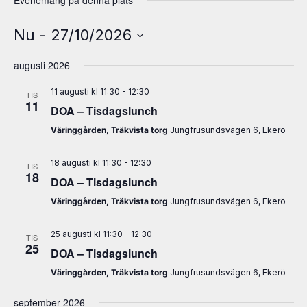
Evenemang på denna plats
Nu
 - 
27/10/2026
Välj
augusti 2026
datum.
11 augusti kl 11:30
-
12:30
TIS
11
DOA – Tisdagslunch
Väringgården, Träkvista torg
Jungfrusundsvägen 6, Ekerö
18 augusti kl 11:30
-
12:30
TIS
18
DOA – Tisdagslunch
Väringgården, Träkvista torg
Jungfrusundsvägen 6, Ekerö
25 augusti kl 11:30
-
12:30
TIS
25
DOA – Tisdagslunch
Väringgården, Träkvista torg
Jungfrusundsvägen 6, Ekerö
september 2026