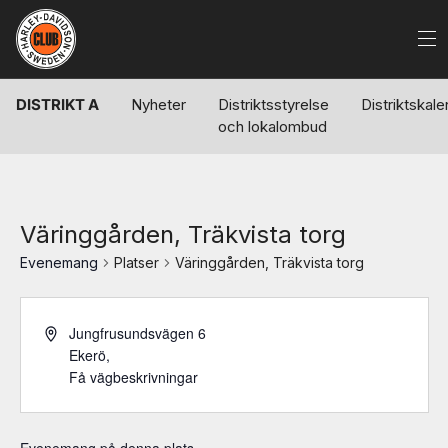
DISTRIKT A
Nyheter
Distriktsstyrelse
Distriktskal
och lokalombud
Väringgården, Träkvista torg
Evenemang
Platser
Väringgården, Träkvista torg
Jungfrusundsvägen 6
Ekerö
,
Få vägbeskrivningar