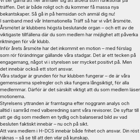
Vi ser gärna att fler anmäler sig att arbeta som funktionär på
träffen. Det är både roligt och du kommer få massa nya
bekantskaper. Så gå in på hemsidan och anmäl dig nu!
I samband med vår Internationella Träff så har vi vårt årsmöte.
Årsmötet är klubbens högsta beslutande organ – och ett av de
viktigaste tillfällena där du som medlem har möjlighet att påverka
riktningen för vår klubb.
Inför årets årsmöte har det inkommit en motion – med förslag
som rör förändringar gällande våra stadgar. Det är ett tecken på
engagemang, något vi i styrelsen ser mycket positivt på. Men
det innebär också ett stort ansvar.
Våra stadgar är grunden för hur klubben fungerar – de är våra
gemensamma spelregler och ska fungera långsiktigt, för alla
medlemmar. Därför är det särskilt viktigt att du som medlem läser
motionerna.
Styrelsens yttranden är framtagna efter noggrann analys och
alltid i samråd med valberedning samt våra revisorer. De syftar till
att ge dig som medlem en tydlig och balanserad bild av vad
besluten faktiskt innebär – nu och på sikt.
Att vara medlem i H-DCS innebär både frihet och ansvar. Din röst
räknas – så se till att den vilar på kunskap.