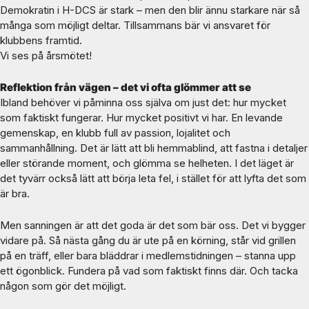
Demokratin i H-DCS är stark – men den blir ännu starkare när så
många som möjligt deltar. Tillsammans bär vi ansvaret för
klubbens framtid.
Vi ses på årsmötet!
Reflektion från vägen – det vi ofta glömmer att se
Ibland behöver vi påminna oss själva om just det: hur mycket
som faktiskt fungerar. Hur mycket positivt vi har. En levande
gemenskap, en klubb full av passion, lojalitet och
sammanhållning. Det är lätt att bli hemmablind, att fastna i detaljer
eller störande moment, och glömma se helheten. I det läget är
det tyvärr också lätt att börja leta fel, i stället för att lyfta det som
är bra.
Men sanningen är att det goda är det som bär oss. Det vi bygger
vidare på. Så nästa gång du är ute på en körning, står vid grillen
på en träff, eller bara bläddrar i medlemstidningen – stanna upp
ett ögonblick. Fundera på vad som faktiskt finns där. Och tacka
någon som gör det möjligt.