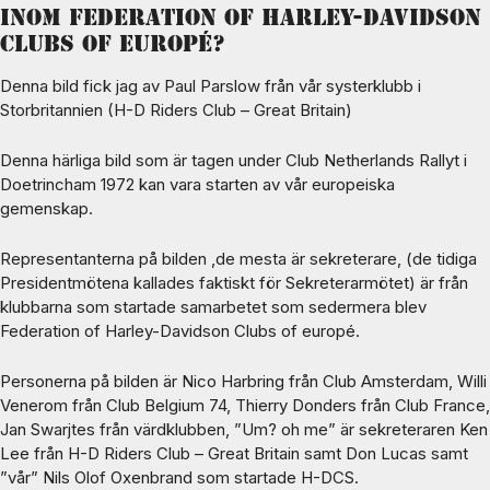
inom Federation of Harley-Davidson
Clubs of europé?
Denna bild fick jag av Paul Parslow från vår systerklubb i
Storbritannien (H-D Riders Club – Great Britain)
Denna härliga bild som är tagen under Club Netherlands Rallyt i
Doetrincham 1972 kan vara starten av vår europeiska
gemenskap.
Representanterna på bilden ,de mesta är sekreterare, (de tidiga
Presidentmötena kallades faktiskt för Sekreterarmötet) är från
klubbarna som startade samarbetet som sedermera blev
Federation of Harley-Davidson Clubs of europé.
Personerna på bilden är Nico Harbring från Club Amsterdam, Willi
Venerom från Club Belgium 74, Thierry Donders från Club France,
Jan Swarjtes från värdklubben, ”Um? oh me” är sekreteraren Ken
Lee från H-D Riders Club – Great Britain samt Don Lucas samt
”vår” Nils Olof Oxenbrand som startade H-DCS.