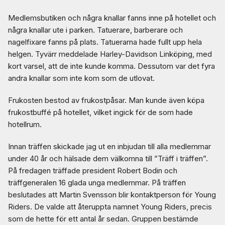
Medlemsbutiken och några knallar fanns inne på hotellet och
några knallar ute i parken. Tatuerare, barberare och
nagelfixare fanns på plats. Tatuerarna hade fullt upp hela
helgen. Tyvärr meddelade Harley-Davidson Linköping, med
kort varsel, att de inte kunde komma. Dessutom var det fyra
andra knallar som inte kom som de utlovat.
Frukosten bestod av frukostpåsar. Man kunde även köpa
frukostbuffé på hotellet, vilket ingick för de som hade
hotellrum.
Innan träffen skickade jag ut en inbjudan till alla medlemmar
under 40 år och hälsade dem välkomna till ”Träff i träffen”.
På fredagen träffade president Robert Bodin och
träffgeneralen 16 glada unga medlemmar. På träffen
beslutades att Martin Svensson blir kontaktperson för Young
Riders. De valde att återuppta namnet Young Riders, precis
som de hette för ett antal år sedan. Gruppen bestämde