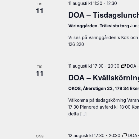
11 augusti kl 11:30
-
12:30
TIS
11
DOA – Tisdagslunc
Väringgården, Träkvista torg
Jun
Vi ses på Väringgården's Kök och 
126 320
11 augusti kl 17:30
-
20:30
DOA –
TIS
11
DOA – Kvällskörnin
OKQ8, Åkerstigen 22, 178 34 Eker
Välkomna på tisdagskörning Varann
17:30 Planerad avfärd kl. 18:00 Ko
detta […]
12 augusti kl 17:30
-
20:30
DOA –
ONS