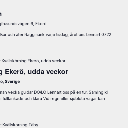
h
gfrusundsvägen 6, Ekerö
Bar och äter Raggmunk varje tisdag, året om. Lennart 0722
 Kvällskörning Ekerö, udda veckor
g Ekerö, udda veckor
ö, Sverige
an vecka guidar DO/LO Lennart oss på en tur. Samling kl.
m fulltankade och klara Vid regn eller sjöblöta vägar kan
 Kvällskörning Täby