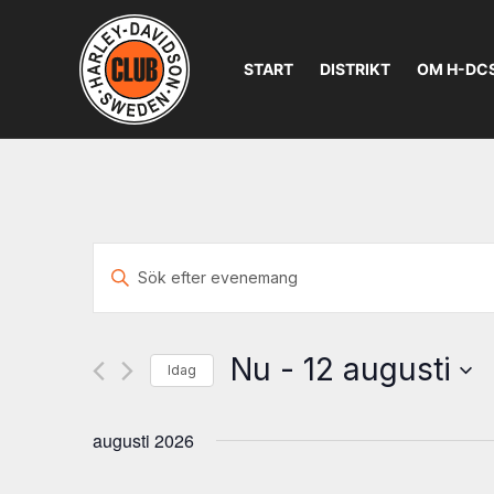
START
DISTRIKT
OM H-DC
Evenemang
Ange
Search
nyckelord.
Sök
and
efter
Nu
 - 
12 augusti
Evenemang
Idag
Views
efter
Välj
nyckelord.
Navigation
datum.
augusti 2026