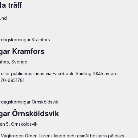
a träff
sund
ördagskörningar Kramfors
gar Kramfors
fors, Sverige
 eller publiceras innan via Facebook. Samling 10:45 avfärd
 070-6951781
ördagskörningar Örnsköldsvik
gar Örnsköldsvik
n 5, Örnsköldsvik
ån Vägkrogen Örnen.Turens längd och resmål bestäms på plats