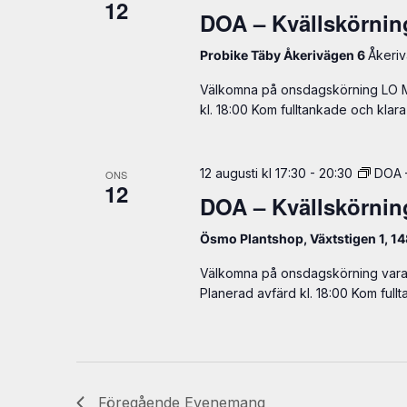
12
DOA – Kvällskörnin
Probike Täby Åkerivägen 6
Åkeri
Välkomna på onsdagskörning LO Mar
kl. 18:00 Kom fulltankade och klara 
12 augusti kl 17:30
-
20:30
DOA 
ONS
12
DOA – Kvällskörni
Ösmo Plantshop, Växtstigen 1, 1
Välkomna på onsdagskörning varann
Planerad avfärd kl. 18:00 Kom full
Föregående
Evenemang