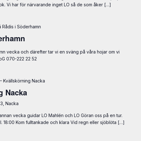
k. Vi har för närvarande inget LO så de som åker […]
å Rådis i Söderhamn
derhamn
ämn vecka och därefter tar vi en sväng på våra hojar om vi
 LoG 070-222 22 52
– Kvällskörning Nacka
g Nacka
43, Nacka
nnan vecka guidar LO Mahlén och LO Göran oss på en tur.
l. 18:00 Kom fulltankade och klara Vid regn eller sjöblöta […]