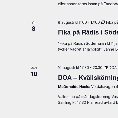
eller annonseras innan på Faceboo
8 augusti kl 11:00
-
17:00
Fika p
LÖR
8
Fika på Rådis i Sö
"Fika på Rådis i Söderhamn kl 11 j
tycker vädret är lämpligt". Janne
10 augusti kl 17:30
-
20:30
DOA 
MÅN
10
DOA – Kvällskörnin
McDonalds Nacka
Vikdalsvägen 
Välkomna på måndagskörning Vara
Samling kl. 17:30 Planerad avfärd k