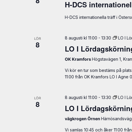
8
H-DCS internationell
H-DCS internationella träff i Öster
8 augusti kl 11:00
-
13:30
LO I L
LÖR
8
LO I Lördagskörnin
OK Kramfors
Högstavägen 1, Kram
Vi kör en tur som bestäms på plats
11:00 från OK Kramfors LO I Agne
8 augusti kl 11:00
-
13:30
LO I L
LÖR
8
LO I Lördagskörnin
vägkrogen Örnen
Härnösandsväge
Vi samlas 10:45 och åker 11:00 fr