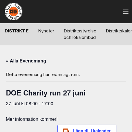
DISTRIKT E
Nyheter
Distriktsstyrelse
Distriktskale
och lokalombud
« Alla Evenemang
Detta evenemang har redan ägt rum.
DOE Charity run 27 juni
27 juni kl 08:00
-
17:00
Mer information kommer!
Lägg till i kalender