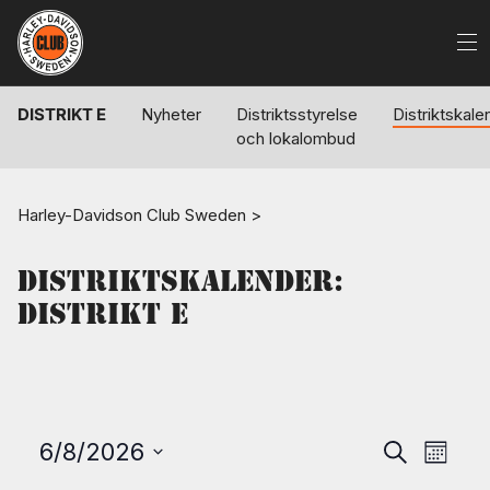
DISTRIKT E
Nyheter
Distriktsstyrelse
Distriktskale
och lokalombud
Harley-Davidson Club Sweden
>
Distriktskalender:
Distrikt E
Evenema
Eve
6/8/2026
Sök
Månad
Search
vyn
Välj