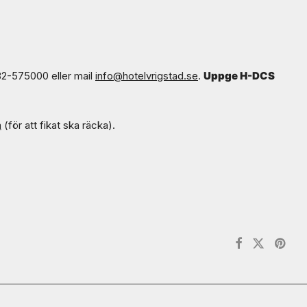
382-575000 eller mail
info@hotelvrigstad.se
.
Uppge H-DCS
m
(för att fikat ska räcka).