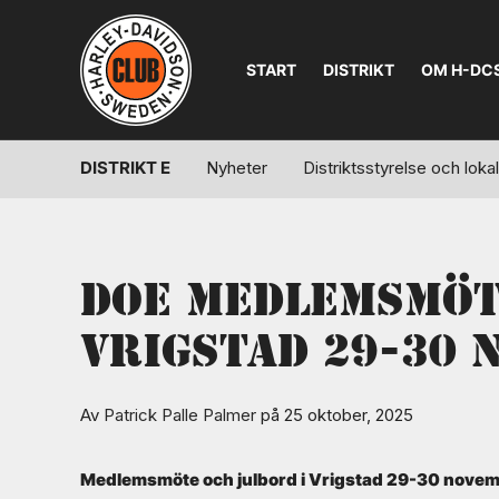
START
DISTRIKT
OM H-DC
DISTRIKT E
Nyheter
Distriktsstyrelse och lok
DOE Medlemsmöt
Vrigstad 29-30 
Av
Patrick Palle Palmer
på 25 oktober, 2025
Medlemsmöte och julbord i Vrigstad 29-30 nove