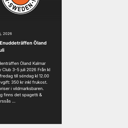
j, 2026
Enuddeträffen Öland
uli
enträffen Öland Kalmar
 Club 3-5 juli 2026 Från kl
fredag till söndag kl 12.00
vgift: 350 kr inkl frukost.
riser i vildmarksbaren.
g finns det spagetti &
ärssås …