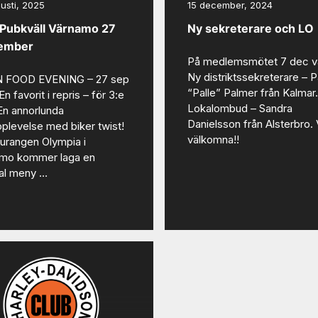
usti, 2025
15 december, 2024
Pubkväll Värnamo 27
Ny sekreterare och LO
ember
På medlemsmötet 7 dec v
Ny distriktssekreterare – P
N FOOD EVENING – 27 sep
“Palle” Palmer från Kalmar.
n favorit i repris – för 3:e
Lokalombud – Sandra
 En annorlunda
Danielsson från Alsterbro.
plevelse med biker twist!
välkomna!!
urangen Olympia i
mo kommer laga en
al meny …