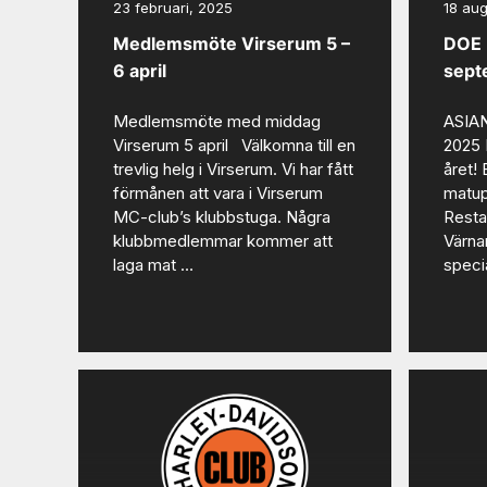
23 februari, 2025
18 aug
Medlemsmöte Virserum 5 –
DOE 
6 april
sept
Medlemsmöte med middag
ASIA
Virserum 5 april Välkomna till en
2025 E
trevlig helg i Virserum. Vi har fått
året!
förmånen att vara i Virserum
matup
MC-club’s klubbstuga. Några
Resta
klubbmedlemmar kommer att
Värna
laga mat …
speci