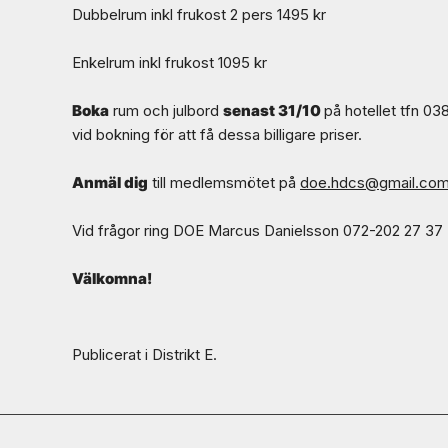
Dubbelrum inkl frukost 2 pers 1495 kr
Enkelrum inkl frukost 1095 kr
Boka
rum och julbord
senast 31/10
på hotellet tfn 0
vid bokning för att få dessa billigare priser.
Anmäl dig
till medlemsmötet på
doe.hdcs@gmail.co
Vid frågor ring DOE Marcus Danielsson 072-202 27 37
Välkomna!
Publicerat i
Distrikt E
.