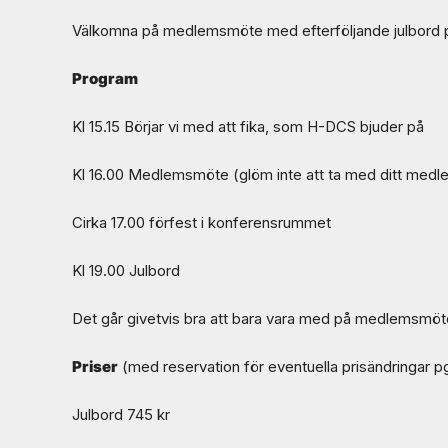
Välkomna på medlemsmöte med efterföljande julbord p
Program
Kl 15.15 Börjar vi med att fika, som H-DCS bjuder på
Kl 16.00 Medlemsmöte (glöm inte att ta med ditt medle
Cirka 17.00 förfest i konferensrummet
Kl 19.00 Julbord
Det går givetvis bra att bara vara med på medlemsmöte
Priser
(med reservation för eventuella prisändringar p
Julbord 745 kr