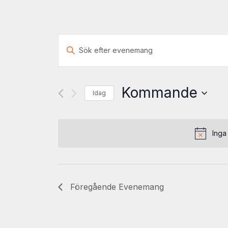
Evenemang
Ange
Search
nyckelord.
Sök
and
efter
Kommande
Evenemang
Idag
Views
efter
Välj
nyckelord.
Navigation
datum
Inga 
Föregående
Evenemang