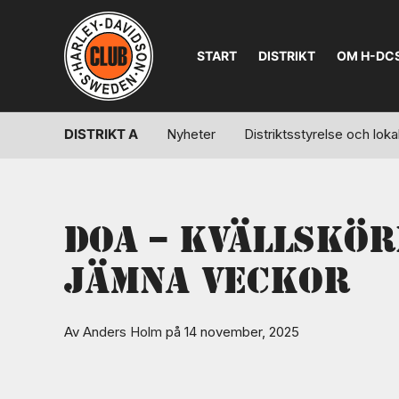
START
DISTRIKT
OM H-DC
DISTRIKT A
Nyheter
Distriktsstyrelse och lo
DOA – Kvällskör
jämna veckor
Av
Anders Holm
på 14 november, 2025