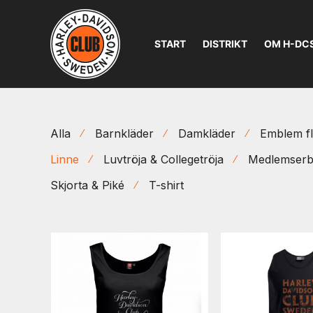
START
DISTRIKT
OM H-DC
Alla
Barnkläder
Damkläder
Emblem fl
⁄
⁄
Linne
Luvtröja & Collegetröja
Medlemserb
⁄
⁄
Skjorta & Piké
T-shirt
⁄