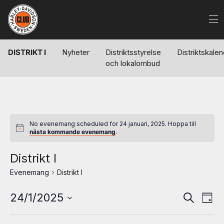
DISTRIKT I
Nyheter
Distriktsstyrelse
Distriktskale
och lokalombud
No evenemang scheduled for 24 januari, 2025. Hoppa till
nästa kommande evenemang
.
Distrikt I
Evenemang
Distrikt I
Evenem
Ev
24/1/2025
Sök
Dag
Search
vy
Välj
and
datum.