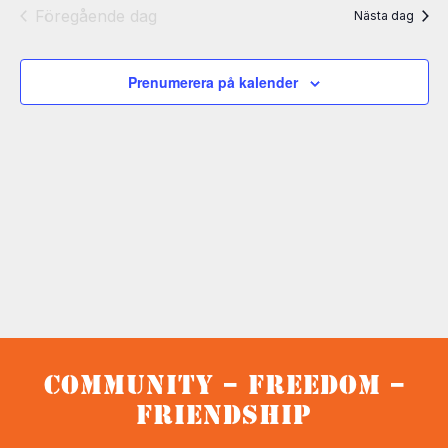
Views
Föregående dag
Nästa dag
Naviga
Prenumerera på kalender
Community – Freedom –
Friendship