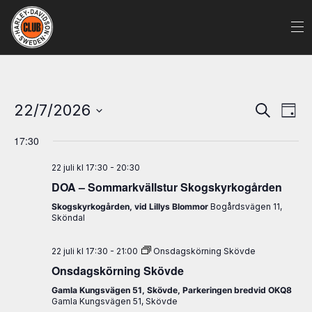
Evenem
Ev
22/7/2026
Sök
Dag
Search
vy
Välj
and
17:30
datum.
Views
22 juli kl 17:30
-
20:30
Naviga
DOA – Sommarkvällstur Skogskyrkogården
Skogskyrkogården, vid Lillys Blommor
Bogårdsvägen 11,
Sköndal
22 juli kl 17:30
-
21:00
Onsdagskörning Skövde
Onsdagskörning Skövde
Gamla Kungsvägen 51, Skövde, Parkeringen bredvid OKQ8
Gamla Kungsvägen 51, Skövde