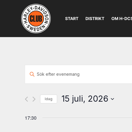
START
DISTRIKT
OM H-DC
Evenemang
Ange
Search
nyckelord.
Sök
and
efter
15 juli, 2026
Evenemang
Idag
Views
efter
Välj
nyckelord.
Navigation
datum.
17:30