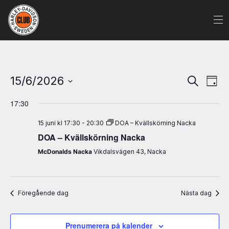
Evenem
Ev
15/6/2026
Sök
Dag
Search
vy
Välj
and
17:30
datum.
Views
15 juni kl 17:30
-
20:30
DOA – Kvällskörning Nacka
Naviga
DOA – Kvällskörning Nacka
McDonalds Nacka
Vikdalsvägen 43, Nacka
Föregående dag
Nästa dag
Prenumerera på kalender