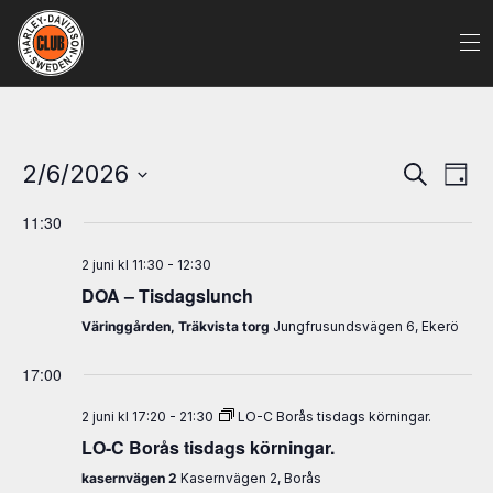
Evenem
Ev
2/6/2026
Sök
Dag
Search
vy
Välj
and
11:30
datum.
Views
2 juni kl 11:30
-
12:30
Naviga
DOA – Tisdagslunch
Väringgården, Träkvista torg
Jungfrusundsvägen 6, Ekerö
17:00
2 juni kl 17:20
-
21:30
LO-C Borås tisdags körningar.
LO-C Borås tisdags körningar.
kasernvägen 2
Kasernvägen 2, Borås