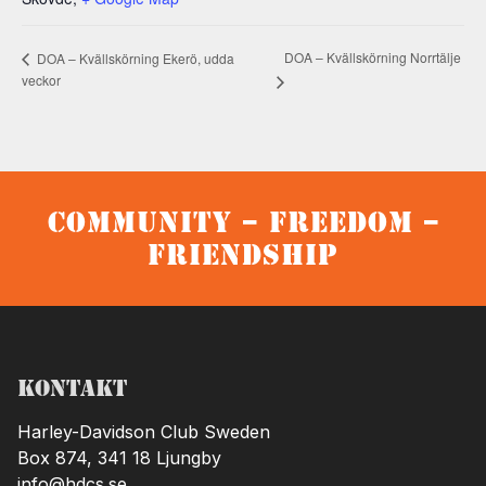
DOA – Kvällskörning Norrtälje
DOA – Kvällskörning Ekerö, udda
veckor
Community – Freedom –
Friendship
Kontakt
Harley-Davidson Club Sweden
Box 874, 341 18 Ljungby
info@hdcs.se