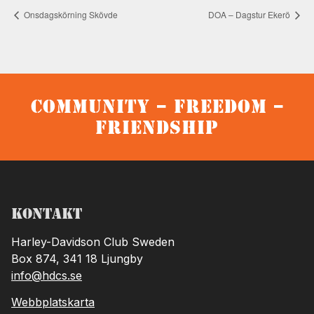
Onsdagskörning Skövde
DOA – Dagstur Ekerö
Community – Freedom –
Friendship
Kontakt
Harley-Davidson Club Sweden
Box 874, 341 18 Ljungby
info@hdcs.se
Webbplatskarta