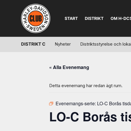
START
DISTRIKT
OM H-DC
DISTRIKT C
Nyheter
Distriktsstyrelse och lo
« Alla Evenemang
Detta evenemang har redan ägt rum.
Evenemangs-serie:
LO-C Borås tisd
LO-C Borås ti