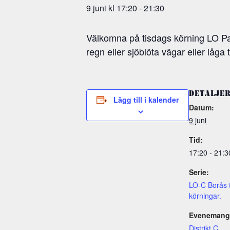
9 juni kl 17:20
-
21:30
Välkomna på tisdags körning LO Pau
regn eller sjöblöta vägar eller låg
DETALJE
Lägg till i kalender
Datum:
9 juni
Tid:
17:20 - 21:3
Serie:
LO-C Borås 
körningar.
Evenemang 
Distrikt C