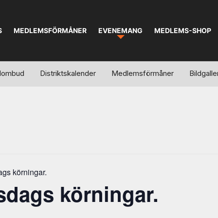
S
MEDLEMSFÖRMÅNER
EVENEMANG
MEDLEMS-SHOP
kalombud
Distriktskalender
Medlemsförmåner
Bildgalle
ags körningar.
sdags körningar.