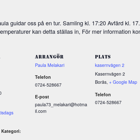
la guidar oss på en tur. Samling kl. 17:20 Avfärd kl. 17
a temperaturer kan detta ställas in, För mer information
R
ARRANGÖR
PLATS
Paula Melakari
kasernvägen 2
Kasernvägen 2
Telefon
Borås
,
+ Google Map
0724-528667
0
Telefon
E-post
0724-528667
paula73_melakari@hotma
il.com
tisdags
Kategori: