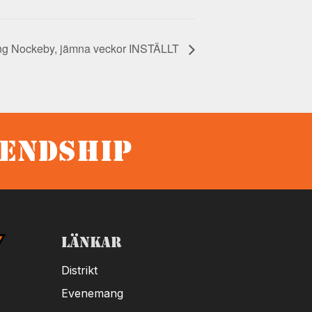
ng Nockeby, jämna veckor INSTÄLLT
iendship
Länkar
Distrikt
Evenemang