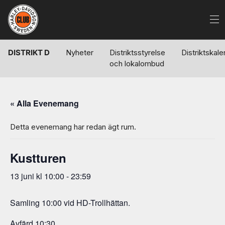
DISTRIKT D
Nyheter
Distriktsstyrelse
Distriktskal
och lokalombud
« Alla Evenemang
Detta evenemang har redan ägt rum.
Kustturen
13 juni kl 10:00
-
23:59
Samling 10:00 vid HD-Trollhättan.
Avfärd 10:30