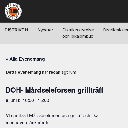
DISTRIKT H
Nyheter
Distriktsstyrelse
Distriktskal
och lokalombud
« Alla Evenemang
Detta evenemang har redan ägt rum.
DOH- Mårdseleforsen grillträff
6 juni kl 10:00
-
15:00
Vi samlas i Mårdseleforsen och grillar och fikar
medhavda läckerheter.