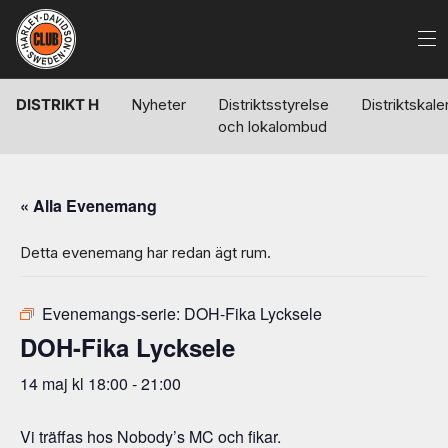
DISTRIKT H
Nyheter
Distriktsstyrelse
Distriktskal
och lokalombud
« Alla Evenemang
Detta evenemang har redan ägt rum.
Evenemangs-serie:
DOH-Fika Lycksele
DOH-Fika Lycksele
14 maj kl 18:00
-
21:00
Vi träffas hos Nobody’s MC och fikar.