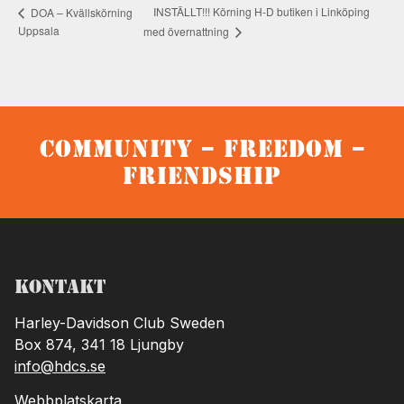
INSTÄLLT!!! Körning H-D butiken i Linköping
DOA – Kvällskörning
Uppsala
med övernattning
Community – Freedom –
Friendship
Kontakt
Harley-Davidson Club Sweden
Box 874, 341 18 Ljungby
info@hdcs.se
Webbplatskarta