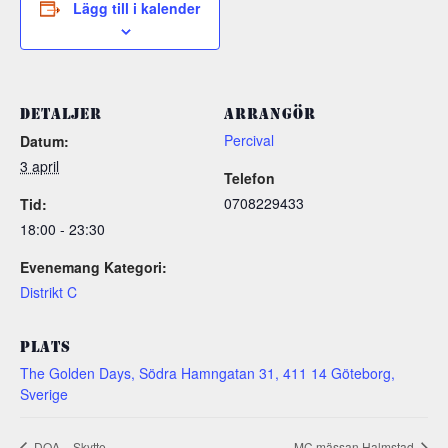
Lägg till i kalender
DETALJER
ARRANGÖR
Percival
Datum:
3 april
Telefon
0708229433
Tid:
18:00 - 23:30
Evenemang Kategori:
Distrikt C
PLATS
The Golden Days, Södra Hamngatan 31, 411 14 Göteborg,
Sverige
DOA – Skytte
MC mässan Halmstad