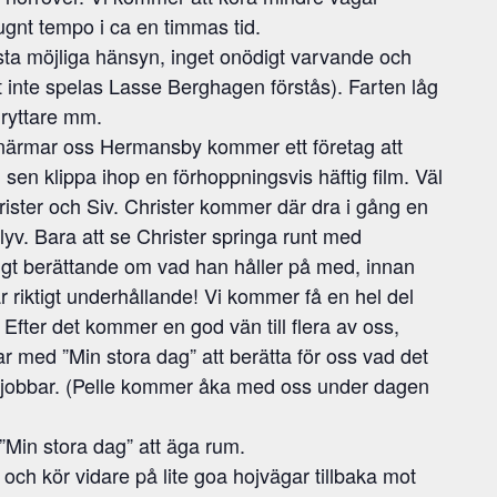
ugnt tempo i ca en timmas tid.
rsta möjliga hänsyn, inget onödigt varvande och
inte spelas Lasse Berghagen förstås). Farten låg
 ryttare mm.
i närmar oss Hermansby kommer ett företag att
 sen klippa ihop en förhoppningsvis häftig film. Väl
hrister och Siv. Christer kommer där dra i gång en
lyv. Bara att se Christer springa runt med
igt berättande om vad han håller på med, innan
r riktigt underhållande! Vi kommer få en hel del
. Efter det kommer en god vän till flera av oss,
 med ”Min stora dag” att berätta för oss vad det
m jobbar. (Pelle kommer åka med oss under dagen
”Min stora dag” att äga rum.
 och kör vidare på lite goa hojvägar tillbaka mot