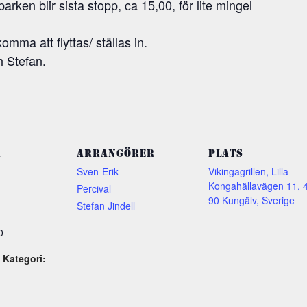
rken blir sista stopp, ca 15,00, för lite mingel
omma att flyttas/ ställas in.
h Stefan.
R
ARRANGÖRER
PLATS
Sven-Erik
Vikingagrillen, Lilla
Kongahällavägen 11, 
Percival
90 Kungälv, Sverige
Stefan Jindell
0
Kategori: