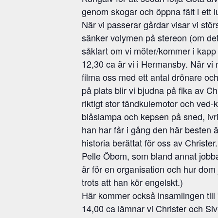
genom skogar och öppna fält i ett l
När vi passerar gårdar visar vi stö
sänker volymen på stereon (om det 
såklart om vi möter/kommer i kapp
12,30 ca är vi i Hermansby. När v
filma oss med ett antal drönare och
på plats blir vi bjudna på fika av C
riktigt stor tändkulemotor och ved-k
blåslampa och kepsen på sned, ivr
han har får i gång den här besten ä
historia berättat för oss av Christer
Pelle Öbom, som bland annat jobbar
är för en organisation och hur do
trots att han kör engelskt.)
Här kommer också insamlingen till 
14,00 ca lämnar vi Christer och Siv