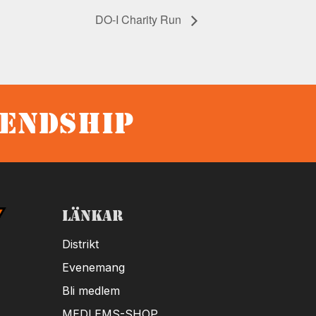
DO-I Charity Run
iendship
Länkar
Distrikt
Evenemang
Bli medlem
MEDLEMS-SHOP