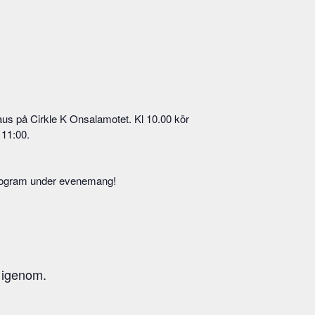
paus på Cirkle K Onsalamotet. Kl 10.00 kör
 11:00.
 program under evenemang!
 igenom.