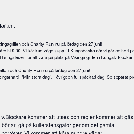
farten.
ingagrillen och Charity Run nu på lördag den 27 juni!
färd kl 9.00. Vi kör kustvägen upp till Kungsbacka där vi gör en kort 
singsleden för att vara på plats på Vikinga grillen i Kungälv klockan
illen och Charity Run nu på lördag den 27 juni!
ngarna till ”Min stora dag”. I övrigt en fullspäckad dag. Se separat
älv.Blockare kommer att utses och regler kommer att gås
n början gå på kullerstensgator genom det gamla
v norröver. Vi kommer att köra mindre vägar