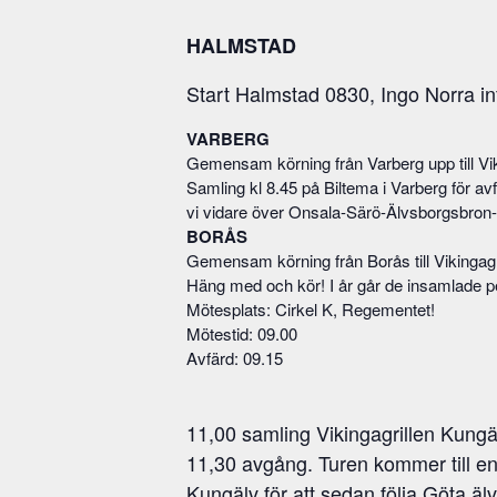
HALMSTAD
Start Halmstad 0830, Ingo Norra in
VARBERG
Gemensam körning från Varberg upp till Vik
Samling kl 8.45 på Biltema i Varberg för av
vi vidare över Onsala-Särö-Älvsborgsbron-Hi
BORÅS
Gemensam körning från Borås till Vikingagr
Häng med och kör! I år går de insamlade pe
Mötesplats: Cirkel K, Regementet!
Mötestid: 09.00
Avfärd: 09.15
11,00 samling Vikingagrillen Kung
11,30 avgång. Turen kommer till e
Kungälv för att sedan följa Göta äl