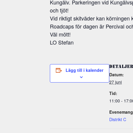
Kungälv. Parkeringen vid Kungälvspa
och tjöt!
Vid riktigt skitväder kan körningen k
Roadcaps för dagen är Percival oc
Väl mött!
LO Stefan
DETALJE
Lägg till i kalender
Datum:
27 juni
Tid:
11:00 - 17:0
Evenemang 
Distrikt C