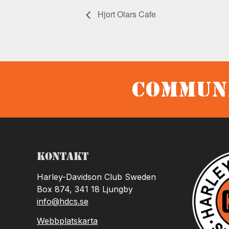
Hjort Olars Cafe
Communi
Kontakt
Harley-Davidson Club Sweden
Box 874, 341 18 Ljungby
info@hdcs.se
Webbplatskarta