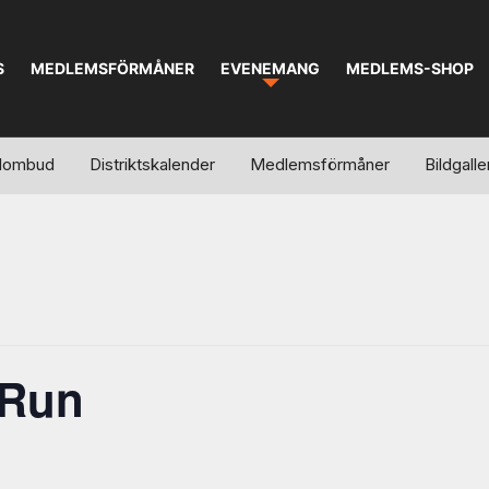
S
MEDLEMSFÖRMÅNER
EVENEMANG
MEDLEMS-SHOP
kalombud
Distriktskalender
Medlemsförmåner
Bildgalle
 Run