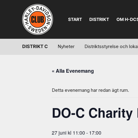
START
DISTRIKT
OM H-DC
DISTRIKT C
Nyheter
Distriktsstyrelse och lo
« Alla Evenemang
Detta evenemang har redan ägt rum.
DO-C Charity
27 juni kl 11:00
-
17:00