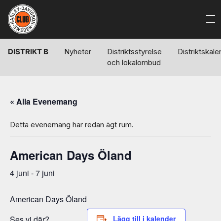
DISTRIKT B
Nyheter
Distriktsstyrelse
Distriktskale
och lokalombud
« Alla Evenemang
Detta evenemang har redan ägt rum.
American Days Öland
4 juni
-
7 juni
American Days Öland
Ses vi där?
Lägg till i kalender