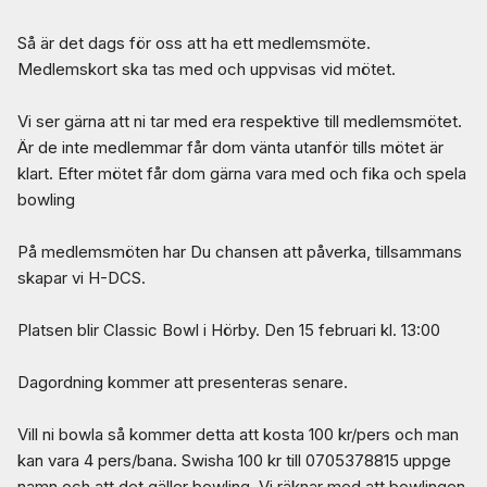
Så är det dags för oss att ha ett medlemsmöte.
Medlemskort ska tas med och uppvisas vid mötet.
Vi ser gärna att ni tar med era respektive till medlemsmötet.
Är de inte medlemmar får dom vänta utanför tills mötet är
klart. Efter mötet får dom gärna vara med och fika och spela
bowling
På medlemsmöten har Du chansen att påverka, tillsammans
skapar vi H-DCS.
Platsen blir Classic Bowl i Hörby. Den 15 februari kl. 13:00
Dagordning kommer att presenteras senare.
Vill ni bowla så kommer detta att kosta 100 kr/pers och man
kan vara 4 pers/bana. Swisha 100 kr till 0705378815 uppge
namn och att det gäller bowling. Vi räknar med att bowlingen