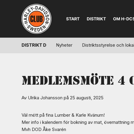
START
DISTRIKT
OM H-DC
DISTRIKT D
Nyheter
Distriktsstyrelse och lo
Medlemsmöte 4 o
Av
Ulrika Johansson
på 25 augusti, 2025
Väl mött på fina Lumber & Karle Kvänum!
Mer info i kalendern för bokning av mat, övernattning 
Mvh DOD Åke Svarén