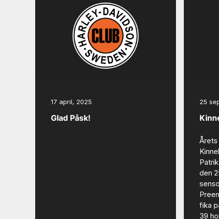
17 april, 2025
25 se
Glad Påsk!
Kinn
Årets
Kinne
Patri
den 2
senso
Preem
fika 
39 ho