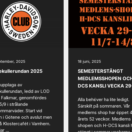
ptember, 2025
18 juni, 2025
ekullerundan 2025
SEMESTERSTÄNGT
MEDLEMSSHOPEN OCH
 upplaga av
DCS KANSLI VECKA 29
kullerundan, ledd av LOD
k Falkmar, genomfördes
Alla behöver ha lite ledigt.
5/9 i strålande
Särskilt på sommaren. Vår
mmarväder. Start vid
medlems shop har öppet 4
 i Götene och avslut men
årets 52 veckor. Medlems
på Klostercafét i Varnhem.
shopen och H-DCS kansli 
jar …
stängt i sommar veckorna 