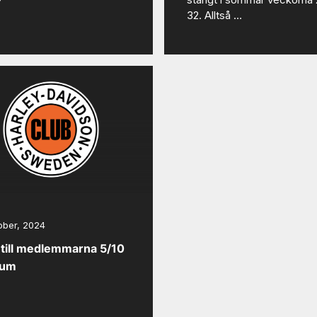
32. Alltså …
ober, 2024
 till medlemmarna 5/10
num