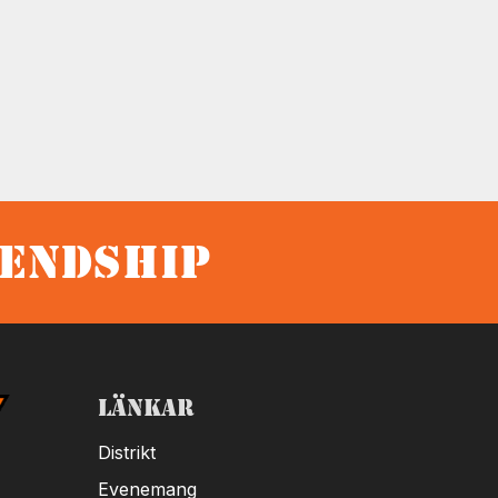
iendship
Länkar
Distrikt
Evenemang