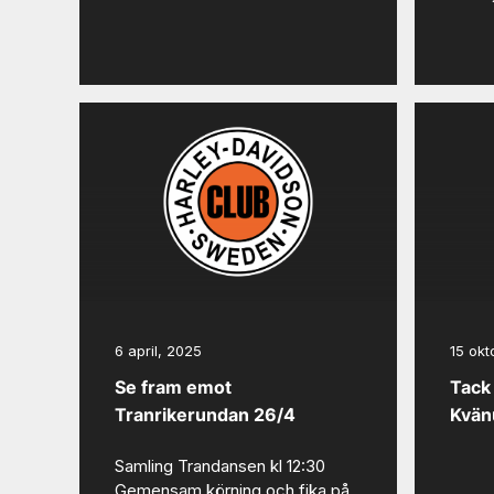
6 april, 2025
15 okt
Se fram emot
Tack
Tranrikerundan 26/4
Kvä
Samling Trandansen kl 12:30
Gemensam körning och fika på