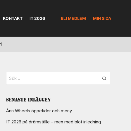
KONTAKT
IT 2026
BLI MEDLEM
MIN SIDA
ri
Senaste inläggen
Ånn Wheels öppetider och meny
IT 2026 på drömställe – men med blöt inledning